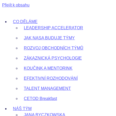
Přejít k obsahu
CO DĚLÁME
LEADERSHIP ACCELERATOR
JAK NASA BUDUJE TÝMY
ROZVOJ OBCHODNÍCH TÝMŮ
ZÁKAZNICKÁ PSYCHOLOGIE
KOUČINK A MENTORINK
EFEKTIVNÍ ROZHODOVÁNÍ
TALENT MANAGEMENT
CETOD Breakfast
NÁŠ TÝM
JANA BYCZKOWSKA