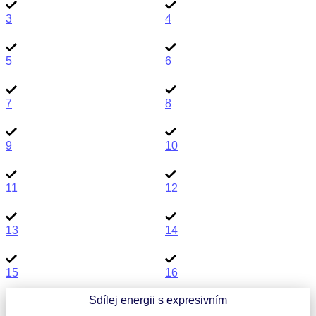
3
4
5
6
7
8
9
10
11
12
13
14
15
16
Sdílej energii s expresivním