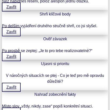
Než nabídneš řešení, polož alespoň jednu otázku.
Zavřít
Shrň klíčové body
Po delším vyjádření druhého stručně shrň, co jsi slyšel.
Zavřít
Ověř závazek
Po prosbě se zeptej: „Je to pro tebe realizovatelné?“
Zavřít
Ujasni si prioritu
V náročných situacích se ptej - Co je teď pro mě opravdu
důležité?
Zavřít
Nahraď zobecnění fakty
Místo slov „vždy, nikdy, zase“ popiš konkrétní situaci.