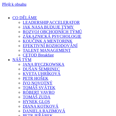
Přejít k obsahu
CO DĚLÁME
LEADERSHIP ACCELERATOR
JAK NASA BUDUJE TÝMY
ROZVOJ OBCHODNÍCH TÝMŮ
ZÁKAZNICKÁ PSYCHOLOGIE
KOUČINK A MENTORINK
EFEKTIVNÍ ROZHODOVÁNÍ
TALENT MANAGEMENT
CETOD Breakfast
NÁŠ TÝM
JANA BYCZKOWSKA
DUŠAN ŠEMRINEC
KVETA UHRÍKOVÁ
PETR HOŠEK
IVO NOVOTNÝ
TOMÁŠ SVÁTEK
RÓBERT VAVRO
TOMÁŠ ZUDA
HYNEK GLOS
DIANA KOTKOVÁ
DANIELA RAZIMOVÁ
PETR JEŘÁBEK