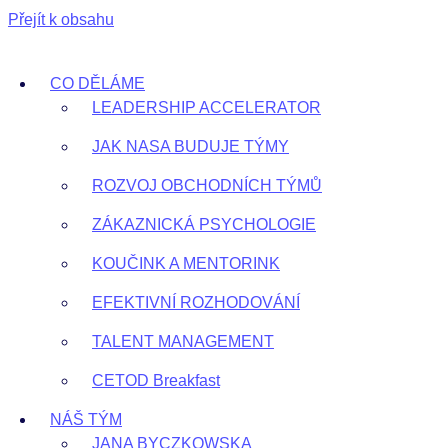
Přejít k obsahu
CO DĚLÁME
LEADERSHIP ACCELERATOR
JAK NASA BUDUJE TÝMY
ROZVOJ OBCHODNÍCH TÝMŮ
ZÁKAZNICKÁ PSYCHOLOGIE
KOUČINK A MENTORINK
EFEKTIVNÍ ROZHODOVÁNÍ
TALENT MANAGEMENT
CETOD Breakfast
NÁŠ TÝM
JANA BYCZKOWSKA