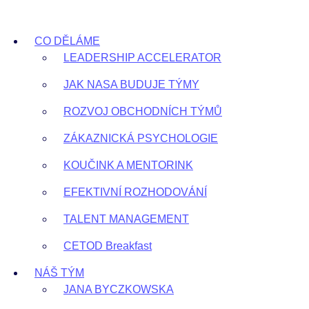
Přejít
k
CO DĚLÁME
obsahu
LEADERSHIP ACCELERATOR
JAK NASA BUDUJE TÝMY
ROZVOJ OBCHODNÍCH TÝMŮ
ZÁKAZNICKÁ PSYCHOLOGIE
KOUČINK A MENTORINK
EFEKTIVNÍ ROZHODOVÁNÍ
TALENT MANAGEMENT
CETOD Breakfast
NÁŠ TÝM
JANA BYCZKOWSKA