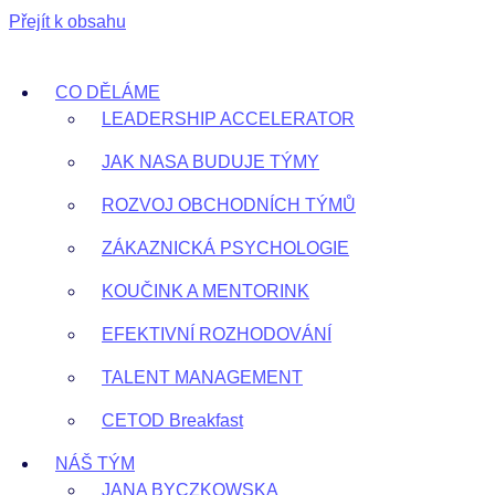
Přejít k obsahu
CO DĚLÁME
LEADERSHIP ACCELERATOR
JAK NASA BUDUJE TÝMY
ROZVOJ OBCHODNÍCH TÝMŮ
ZÁKAZNICKÁ PSYCHOLOGIE
KOUČINK A MENTORINK
EFEKTIVNÍ ROZHODOVÁNÍ
TALENT MANAGEMENT
CETOD Breakfast
NÁŠ TÝM
JANA BYCZKOWSKA