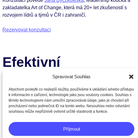
Konzultaci povede
Jana Byczkowska
, leadership koučka a
zakladatelka Art of Change, která má 20+ let zkušeností s
rozvojem lídrů a týmů v ČR i zahraničí.
Rezervovat konzultaci
Efektivní
rozhodování pod
Spravovat Souhlas
Abychom poskytli co nejlepší služby, používáme k ukládání a/nebo přístupu
tlakem
k informacím o zařízení, technologie jako jsou soubory cookies. Souhlas s
těmito technologiemi nám umožní zpracovávat údaje, jako je chování při
procházení nebo jedinečná ID na tomto webu. Nesouhlas nebo odvolání
souhlasu může nepříznivě ovlivnit určité vlastnosti a funkce.
Manažerský workshop u pokerového stolu.
Příjmout
Termín:
10. září 2026 | Praha