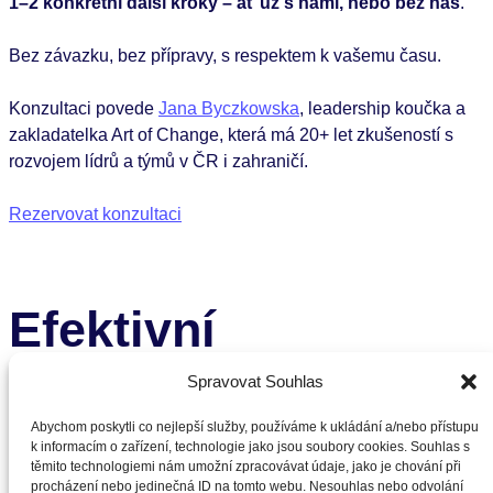
1–2 konkrétní další kroky – ať už s námi, nebo bez nás
.
Bez závazku, bez přípravy, s respektem k vašemu času.
Konzultaci povede
Jana Byczkowska
, leadership koučka a
zakladatelka Art of Change, která má 20+ let zkušeností s
rozvojem lídrů a týmů v ČR i zahraničí.
Rezervovat konzultaci
Efektivní
rozhodování pod
Spravovat Souhlas
Abychom poskytli co nejlepší služby, používáme k ukládání a/nebo přístupu
tlakem
k informacím o zařízení, technologie jako jsou soubory cookies. Souhlas s
těmito technologiemi nám umožní zpracovávat údaje, jako je chování při
procházení nebo jedinečná ID na tomto webu. Nesouhlas nebo odvolání