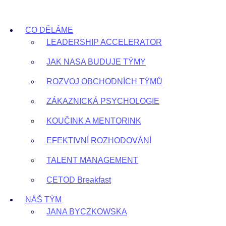
Přejít
k
CO DĚLÁME
obsahu
LEADERSHIP ACCELERATOR
JAK NASA BUDUJE TÝMY
ROZVOJ OBCHODNÍCH TÝMŮ
ZÁKAZNICKÁ PSYCHOLOGIE
KOUČINK A MENTORINK
EFEKTIVNÍ ROZHODOVÁNÍ
TALENT MANAGEMENT
CETOD Breakfast
NÁŠ TÝM
JANA BYCZKOWSKA