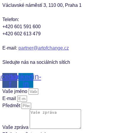
Václavské náměstí 3, 110 00, Praha 1
Telefon:
+420 601 591 600
+420 602 613 479
E-mail:
partner@artofchange.cz
Sledujte nás na sociálních sítích
cebook-
Linkedin-
f
in
Vaše jméno
E-mail
Předmět
Vaše zpráva