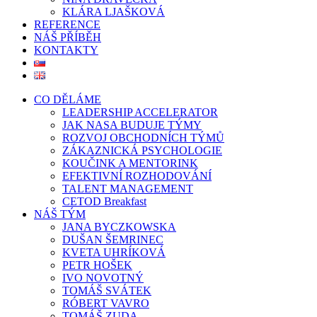
KLÁRA LJAŠKOVÁ
REFERENCE
NÁŠ PŘÍBĚH
KONTAKTY
CO DĚLÁME
LEADERSHIP ACCELERATOR
JAK NASA BUDUJE TÝMY
ROZVOJ OBCHODNÍCH TÝMŮ
ZÁKAZNICKÁ PSYCHOLOGIE
KOUČINK A MENTORINK
EFEKTIVNÍ ROZHODOVÁNÍ
TALENT MANAGEMENT
CETOD Breakfast
NÁŠ TÝM
JANA BYCZKOWSKA
DUŠAN ŠEMRINEC
KVETA UHRÍKOVÁ
PETR HOŠEK
IVO NOVOTNÝ
TOMÁŠ SVÁTEK
RÓBERT VAVRO
TOMÁŠ ZUDA