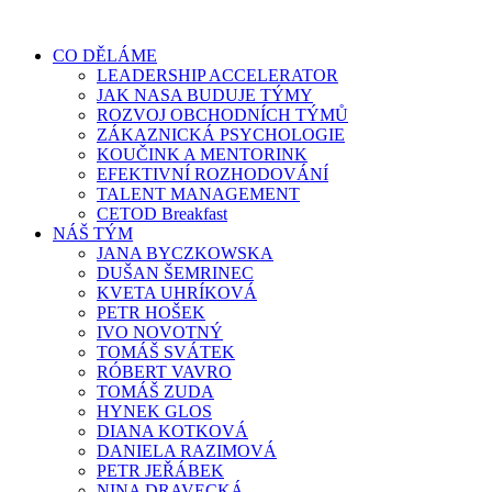
Přejít
k
CO DĚLÁME
obsahu
LEADERSHIP ACCELERATOR
JAK NASA BUDUJE TÝMY
ROZVOJ OBCHODNÍCH TÝMŮ
ZÁKAZNICKÁ PSYCHOLOGIE
KOUČINK A MENTORINK
EFEKTIVNÍ ROZHODOVÁNÍ
TALENT MANAGEMENT
CETOD Breakfast
NÁŠ TÝM
JANA BYCZKOWSKA
DUŠAN ŠEMRINEC
KVETA UHRÍKOVÁ
PETR HOŠEK
IVO NOVOTNÝ
TOMÁŠ SVÁTEK
RÓBERT VAVRO
TOMÁŠ ZUDA
HYNEK GLOS
DIANA KOTKOVÁ
DANIELA RAZIMOVÁ
PETR JEŘÁBEK
NINA DRAVECKÁ