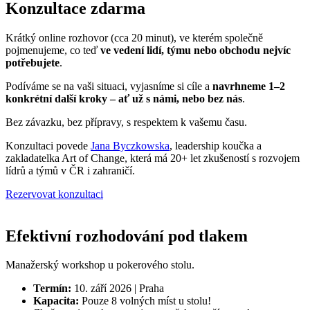
Konzultace zdarma
Krátký online rozhovor (cca 20 minut), ve kterém společně
pojmenujeme, co teď
ve vedení lidí, týmu nebo obchodu nejvíc
potřebujete
.
Podíváme se na vaši situaci, vyjasníme si cíle a
navrhneme 1–2
konkrétní další kroky – ať už s námi, nebo bez nás
.
Bez závazku, bez přípravy, s respektem k vašemu času.
Konzultaci povede
Jana Byczkowska
, leadership koučka a
zakladatelka Art of Change, která má 20+ let zkušeností s rozvojem
lídrů a týmů v ČR i zahraničí.
Rezervovat konzultaci
Efektivní rozhodování pod tlakem
Manažerský workshop u pokerového stolu.
Termín:
10. září 2026 | Praha
Kapacita:
Pouze 8 volných míst u stolu!