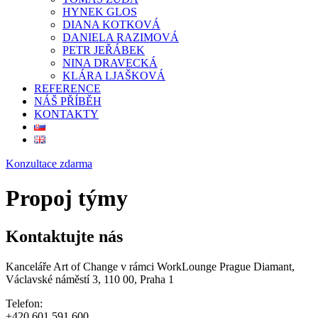
HYNEK GLOS
DIANA KOTKOVÁ
DANIELA RAZIMOVÁ
PETR JEŘÁBEK
NINA DRAVECKÁ
KLÁRA LJAŠKOVÁ
REFERENCE
NÁŠ PŘÍBĚH
KONTAKTY
Konzultace zdarma
Propoj týmy
Kontaktujte nás
Kanceláře Art of Change v rámci WorkLounge Prague Diamant,
Václavské náměstí 3, 110 00, Praha 1
Telefon:
+420 601 591 600