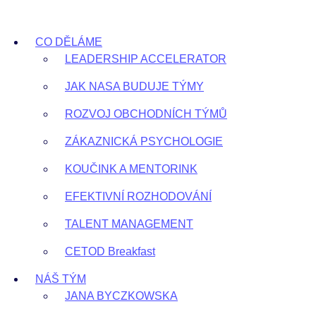
Přejít
k
CO DĚLÁME
obsahu
LEADERSHIP ACCELERATOR
JAK NASA BUDUJE TÝMY
ROZVOJ OBCHODNÍCH TÝMŮ
ZÁKAZNICKÁ PSYCHOLOGIE
KOUČINK A MENTORINK
EFEKTIVNÍ ROZHODOVÁNÍ
TALENT MANAGEMENT
CETOD Breakfast
NÁŠ TÝM
JANA BYCZKOWSKA