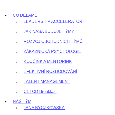
Přejít
k
CO DĚLÁME
obsahu
LEADERSHIP ACCELERATOR
JAK NASA BUDUJE TÝMY
ROZVOJ OBCHODNÍCH TÝMŮ
ZÁKAZNICKÁ PSYCHOLOGIE
KOUČINK A MENTORINK
EFEKTIVNÍ ROZHODOVÁNÍ
TALENT MANAGEMENT
CETOD Breakfast
NÁŠ TÝM
JANA BYCZKOWSKA