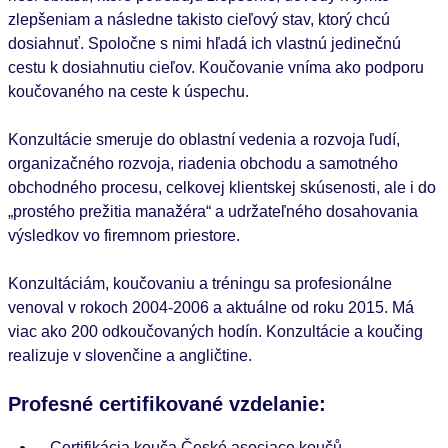
zlepšeniam a následne takisto cieľový stav, ktorý chcú
dosiahnuť. Spoločne s nimi hľadá ich vlastnú jedinečnú
cestu k dosiahnutiu cieľov. Koučovanie vníma ako podporu
koučovaného na ceste k úspechu.
Konzultácie smeruje do oblastní vedenia a rozvoja ľudí,
organizačného rozvoja, riadenia obchodu a samotného
obchodného procesu, celkovej klientskej skúsenosti, ale i do
„prostého prežitia manažéra“ a udržateľného dosahovania
výsledkov vo firemnom priestore.
Konzultáciám, koučovaniu a tréningu sa profesionálne
venoval v rokoch 2004-2006 a aktuálne od roku 2015. Má
viac ako 200 odkoučovaných hodín. Konzultácie a koučing
realizuje v slovenčine a angličtine.
Profesné certifikované vzdelanie:
Certifikácia kouča České asociace koučů