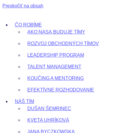
Preskočiť na obsah
ČO ROBÍME
AKO NASA BUDUJE TÍMY
ROZVOJ OBCHODNÝCH TÍMOV
LEADERSHIP PROGRAM
TALENT MANAGEMENT
KOUČING A MENTORING
EFEKTÍVNE ROZHODOVANIE
NÁŠ TÍM
DUŠAN ŠEMRINEC
KVETA UHRÍKOVÁ
JANA BYCZKOWSKA