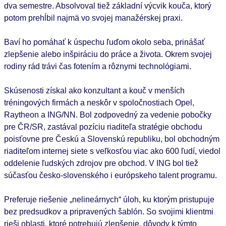
dva semestre. Absolvoval tiež základní výcvik kouča, ktorý
potom prehĺbil najmä vo svojej manažérskej praxi.
Baví ho pomáhať k úspechu ľuďom okolo seba, prinášať
zlepšenie alebo inšpiráciu do práce a života. Okrem svojej
rodiny rád trávi čas fotením a rôznymi technológiami.
Skúsenosti získal ako konzultant a kouč v menších
tréningových firmách a neskôr v spoločnostiach Opel,
Raytheon a ING/NN. Bol zodpovedný za vedenie pobočky
pre ČR/SR, zastával pozíciu riaditeľa stratégie obchodu
poisťovne pre Českú a Slovenskú republiku, bol obchodným
riaditeľom internej siete s veľkosťou viac ako 600 ľudí, viedol
oddelenie ľudských zdrojov pre obchod. V ING bol tiež
súčasťou česko-slovenského i európskeho talent programu.
Preferuje riešenie „nelineárnych“ úloh, ku ktorým pristupuje
bez predsudkov a pripravených šablón. So svojimi klientmi
rieši oblasti, ktoré potrebujú zlepšenie, dôvody k týmto