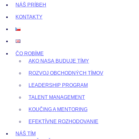
NÁŠ PRÍBEH
KONTAKTY
ČO ROBÍME
AKO NASA BUDUJE TÍMY
ROZVOJ OBCHODNÝCH TÍMOV
LEADERSHIP PROGRAM
TALENT MANAGEMENT
KOUČING A MENTORING
EFEKTÍVNE ROZHODOVANIE
NÁŠ TÍM