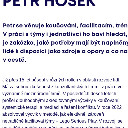
PETR HOŠEK
Petr se věnuje koučování, facilitacím, tré
V práci s týmy i jednotlivci ho baví hledat
je zakázka, jaké potřeby mají být naplněny
lidé k dispozici jako zdroje a opory a co n
v cestě.
Již přes 15 let působí v různých rolích v oblasti rozvoje lidí.
Má za sebou zkušenost z konzultantských firem i z práce ve
významné mezinárodní firmě. V posledních deseti letech
prošel dlouhodobými akreditovanými výcviky v koučovaní,
systemické terapii a mediaci a řešení konfliktů. V roce 2022
absolvoval výcvik v metodě, jak efektivně, zároveň
netradičně facilitovat týmy – Lego Serious Play. V rozvoji se
nejraději zaměřuje na práci se změnou na úrovni jednotlivce,