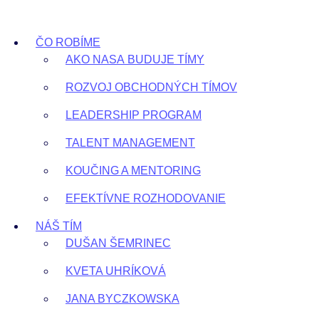
Preskočiť
na
ČO ROBÍME
obsah
AKO NASA BUDUJE TÍMY
ROZVOJ OBCHODNÝCH TÍMOV
LEADERSHIP PROGRAM
TALENT MANAGEMENT
KOUČING A MENTORING
EFEKTÍVNE ROZHODOVANIE
NÁŠ TÍM
DUŠAN ŠEMRINEC
KVETA UHRÍKOVÁ
JANA BYCZKOWSKA