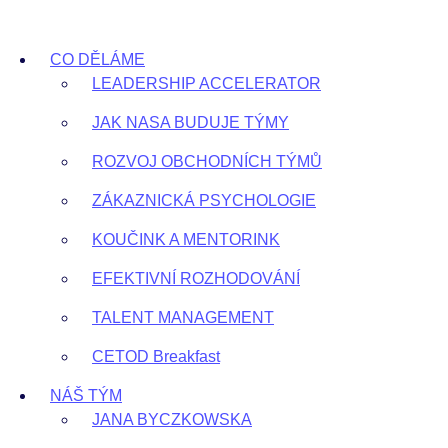
Přejít
k
CO DĚLÁME
obsahu
LEADERSHIP ACCELERATOR
JAK NASA BUDUJE TÝMY
ROZVOJ OBCHODNÍCH TÝMŮ
ZÁKAZNICKÁ PSYCHOLOGIE
KOUČINK A MENTORINK
EFEKTIVNÍ ROZHODOVÁNÍ
TALENT MANAGEMENT
CETOD Breakfast
NÁŠ TÝM
JANA BYCZKOWSKA