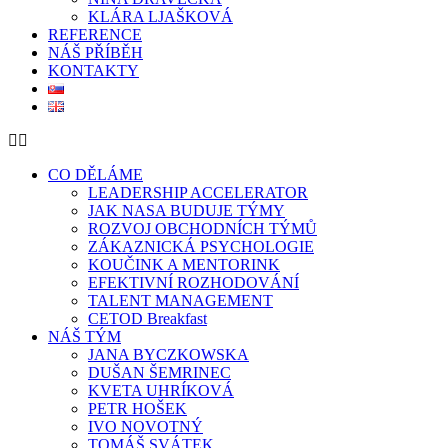
KLÁRA LJAŠKOVÁ
REFERENCE
NÁŠ PŘÍBĚH
KONTAKTY
CO DĚLÁME
LEADERSHIP ACCELERATOR
JAK NASA BUDUJE TÝMY
ROZVOJ OBCHODNÍCH TÝMŮ
ZÁKAZNICKÁ PSYCHOLOGIE
KOUČINK A MENTORINK
EFEKTIVNÍ ROZHODOVÁNÍ
TALENT MANAGEMENT
CETOD Breakfast
NÁŠ TÝM
JANA BYCZKOWSKA
DUŠAN ŠEMRINEC
KVETA UHRÍKOVÁ
PETR HOŠEK
IVO NOVOTNÝ
TOMÁŠ SVÁTEK