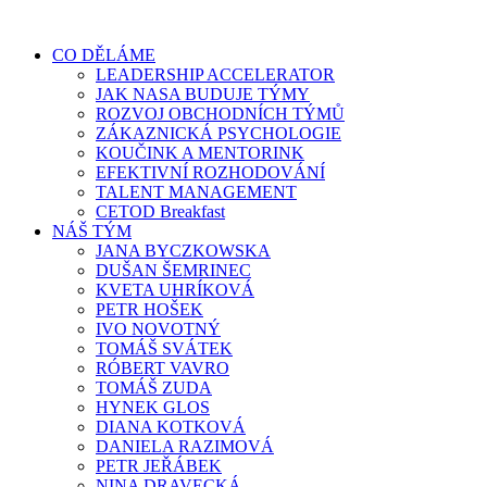
Přejít
k
CO DĚLÁME
obsahu
LEADERSHIP ACCELERATOR
JAK NASA BUDUJE TÝMY
ROZVOJ OBCHODNÍCH TÝMŮ
ZÁKAZNICKÁ PSYCHOLOGIE
KOUČINK A MENTORINK
EFEKTIVNÍ ROZHODOVÁNÍ
TALENT MANAGEMENT
CETOD Breakfast
NÁŠ TÝM
JANA BYCZKOWSKA
DUŠAN ŠEMRINEC
KVETA UHRÍKOVÁ
PETR HOŠEK
IVO NOVOTNÝ
TOMÁŠ SVÁTEK
RÓBERT VAVRO
TOMÁŠ ZUDA
HYNEK GLOS
DIANA KOTKOVÁ
DANIELA RAZIMOVÁ
PETR JEŘÁBEK
NINA DRAVECKÁ