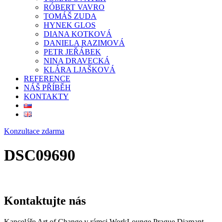
RÓBERT VAVRO
TOMÁŠ ZUDA
HYNEK GLOS
DIANA KOTKOVÁ
DANIELA RAZIMOVÁ
PETR JEŘÁBEK
NINA DRAVECKÁ
KLÁRA LJAŠKOVÁ
REFERENCE
NÁŠ PŘÍBĚH
KONTAKTY
Konzultace zdarma
DSC09690
Kontaktujte nás
Kanceláře Art of Change v rámci WorkLounge Prague Diamant,