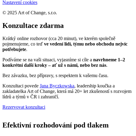
Nastavení cookies
© 2025 Art of Change, s.r.o.
Konzultace zdarma
Krátký online rozhovor (cca 20 minut), ve kterém společně
pojmenujeme, co teď
ve vedení lidí, týmu nebo obchodu nejvíc
potřebujete
.
Podíváme se na vaši situaci, vyjasníme si cíle a
navrhneme 1–2
konkrétní další kroky – ať už s námi, nebo bez nás
.
Bez závazku, bez přípravy, s respektem k vašemu času.
Konzultaci povede
Jana Byczkowska
, leadership koučka a
zakladatelka Art of Change, která má 20+ let zkušeností s rozvojem
lídrů a týmů v ČR i zahraničí.
Rezervovat konzultaci
Efektivní rozhodování pod tlakem